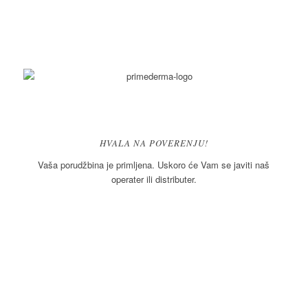
HVALA NA POVERENJU!
Vaša porudžbina je primljena. Uskoro će Vam se javiti naš
operater ili distributer.