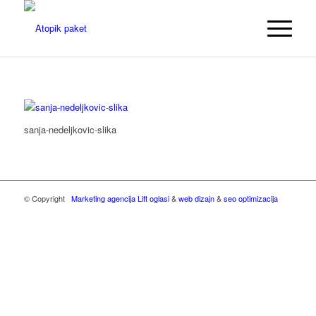
sanja-nedeljkovic-slika
© Copyright
Marketing agencija Lift oglasi
&
web dizajn
&
seo optimizacija